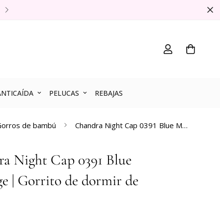
10% de DTO en tu primer pedido al suscri
ANTICAÍDA
PELUCAS
REBAJAS
Gorros de bambú
Chandra Night Cap 0391 Blue Melange | Gorrito de dormir de bambú
a Night Cap 0391 Blue
e | Gorrito de dormir de