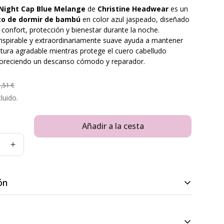
Night Cap Blue Melange
de
Christine Headwear
es un
to de dormir de bambú
en color azul jaspeado, diseñado
 confort, protección y bienestar durante la noche.
anspirable y extraordinariamente suave ayuda a mantener
ura agradable mientras protege el cuero cabelludo
avoreciendo un descanso cómodo y reparador.
,51 €
luido.
Añadir a la cesta
ón
n una agradable sensación de confort