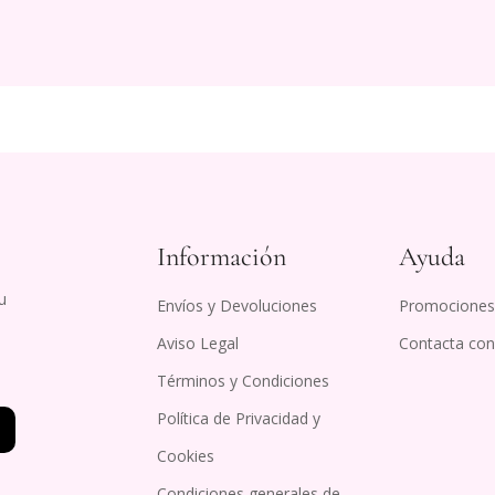
En caso de 
una vez que 
uso posterio
para su vent
si el gel no
fábrica.
Escríbemos 
asunto el n
Los gastos d
Información
Ayuda
mucha ocasi
Si tienes pr
u
Envíos y Devoluciones
Promociones 
Aviso Legal
Contacta con
Términos y Condiciones
Política de Privacidad y
Cookies
Condiciones generales de