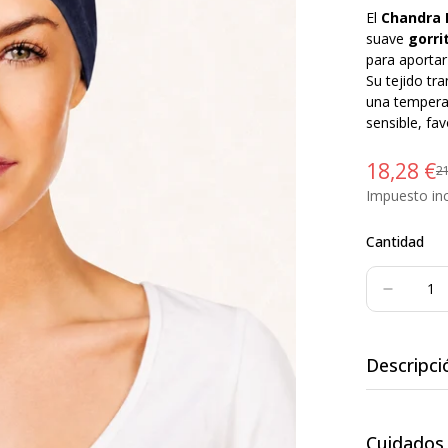
El
Chandra 
suave
gorri
para aportar
Su tejido tr
una temperat
sensible, f
18,28 €
21
Precio
Precio
de
regular
Impuesto inc
venta
Cantidad
Descripci
Cuidados
Descansa co