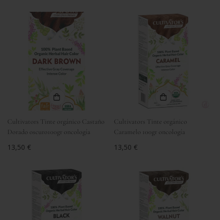
regular
Cultivators Tinte orgánico Castaño
Cultivators Tinte orgánico
Dorado oscuro100gr oncología
Caramelo 100gr oncología
Precio
13,50 €
Precio
13,50 €
regular
regular