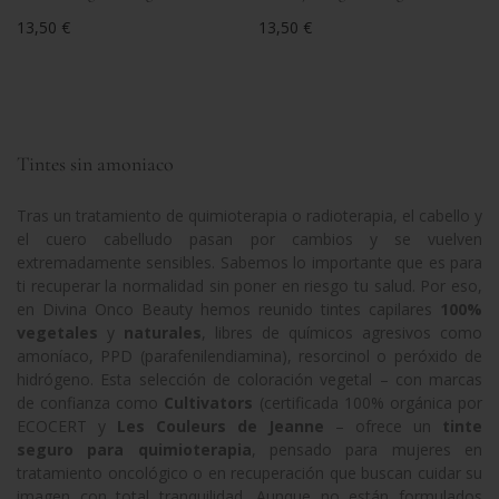
Precio
13,50 €
Precio
13,50 €
regular
regular
Tintes sin amoniaco
Tras un tratamiento de quimioterapia o radioterapia, el cabello y
el cuero cabelludo pasan por cambios y se vuelven
extremadamente sensibles. Sabemos lo importante que es para
ti recuperar la normalidad sin poner en riesgo tu salud. Por eso,
en Divina Onco Beauty hemos reunido tintes capilares
100%
vegetales
y
naturales
, libres de químicos agresivos como
amoníaco, PPD (parafenilendiamina), resorcinol o peróxido de
hidrógeno. Esta selección de coloración vegetal – con marcas
de confianza como
Cultivators
(certificada 100% orgánica por
ECOCERT
y
Les Couleurs de Jeanne
– ofrece un
tinte
seguro para quimioterapia
, pensado para mujeres en
tratamiento oncológico o en recuperación que buscan cuidar su
imagen con total tranquilidad. Aunque no están formulados