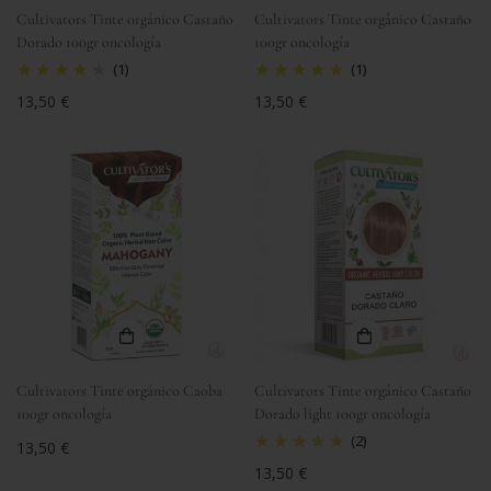
Cultivators Tinte orgánico Castaño
Cultivators Tinte orgánico Castaño
Dorado 100gr oncología
100gr oncología
(1)
(1)
Precio
13,50 €
Precio
13,50 €
regular
regular
Cultivators Tinte orgánico Caoba
Cultivators Tinte orgánico Castaño
100gr oncología
Dorado light 100gr oncología
(2)
Precio
13,50 €
regular
Precio
13,50 €