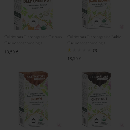
Cultivators Tinte orgánico Castaño
Cultivators Tinte orgánico Rubio
Oscuro 100gr oncología
Oscuro 100gr oncología
(1)
Precio
13,50 €
regular
Precio
13,50 €
regular