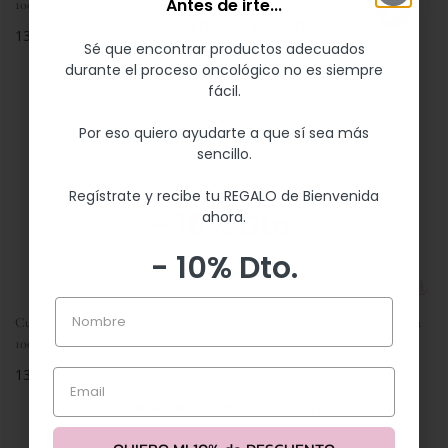
Antes de irte...
100gr oncología
Neutral-Platino 100gr oncología
Bienvenida a DIVINA Onco Beauty
(1)
Precio
13,50 €
Sé que encontrar productos adecuados
regular
Precio
13,50 €
durante el proceso oncológico no es siempre
Te acompañamos con productos suaves,
regular
fácil.
bonitos y y pensandos para sentirte mejor en
cada etapa de tu proceso oncológico.
Por eso quiero ayudarte a que sí sea más
sencillo.
Apúntate ahora y recibe en tu correo tu REGALO
DE BIENVENIDA:
Regístrate y recibe tu REGALO de Bienvenida
- 10% Dto.
ahora.
- 10% Dto.
Nombre
Nombre
Cultivators Tinte orgánico Rubio
Cultivators Tinte orgánico Henna
Email
100gr oncología
100gr oncología
(1)
Precio
13,50 €
Email
regular
Precio
13,50 €
QUIERO MI 10% de DESCUENTO
regular