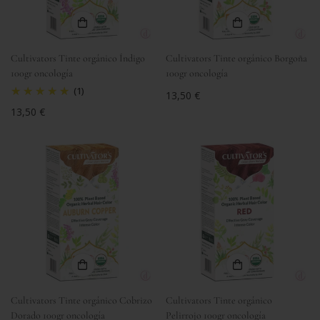
Cultivators Tinte orgánico Índigo
Cultivators Tinte orgánico Borgoña
100gr oncología
100gr oncología
(1)
Precio
13,50 €
regular
Precio
13,50 €
regular
Cultivators Tinte orgánico Cobrizo
Cultivators Tinte orgánico
Dorado 100gr oncología
Pelirrojo 100gr oncología