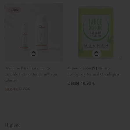
venta
-20%
Desiderm Pack Tratamiento
Munnah Jabón PH Neutro
Cuidado Íntimo Desiderm® con
Ecológico y Natural Oncológico
calostro
Precio
Desde 10,90 €
59,04 €
regular
73,80 €
Precio
Precio
de
regular
venta
Higiene