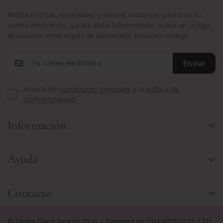
Recibe noticias, novedades y ofertas exclusivas para ti en tu
correo electrónico, y para darte la bienvenida, recibe un código
descuento como regalo de bienvenida. Estamos contigo.
Enviar
Acepto las
condiciones generales
y la
política de
confidencialidad.
Información
Envíos y Devoluciones
Ayuda
Aviso Legal
Términos y Condiciones
Promociones especiales
Contacto
Política de Privacidad y Cookies
Contacta con nosotros
(+34) 918 445 424
Condiciones generales de las promociones
© Divina Onco Beauty 2026 | Powered by DIM WEBSITES LTD
info@divinaoncobeauty.com