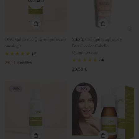
AGOTADO
ONC Gel de ducha dermoprotector
MÊME Champú Limpiador y
oncología
Fortalecedor Cabello
Quimioterapia
(5)
(4)
23,11 €
28,89 €
Precio
Precio
Precio
20,50 €
de
regular
regular
venta
-20%
-20%