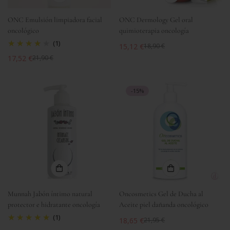
ONC Emulsión limpiadora facial
ONC Dermology Gel oral
oncológico
quimioterapia oncología
(1)
15,12 €
18,90 €
Precio
Precio
17,52 €
21,90 €
de
regular
Precio
Precio
venta
de
regular
venta
-15%
Munnah Jabón íntimo natural
Oncosmetics Gel de Ducha al
protector e hidratante oncología
Aceite piel dañanda oncológico
(1)
18,65 €
21,95 €
Precio
Precio