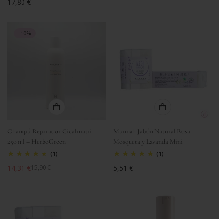
Precio
17,80 €
de
regular
regular
venta
-10%
Champú Reparador Cicalmatri
Munnah Jabón Natural Rosa
250 ml – HerboGreen
Mosqueta y Lavanda Mini
(1)
(1)
14,31 €
Precio
5,51 €
15,90 €
Precio
Precio
regular
de
regular
venta