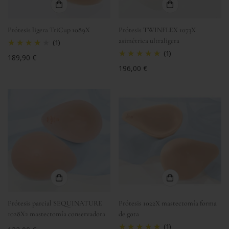
Prótesis ligera TriCup 1089X
Prótesis TWINFLEX 1073X
asimétrica ultraligera
(1)
(1)
Precio
189,90 €
regular
Precio
196,00 €
regular
Prótesis parcial SEQUINATURE
Prótesis 1022X mastectomía forma
1028X2 mastectomía conservadora
de gota
(1)