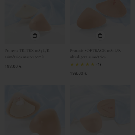
Protesis TRITEX 1085 L/R
Protesis SOFTBACK 1080L/R
asimétrica mastectomía
ultraligera asimétrica
(1)
Precio
198,00 €
regular
Precio
198,00 €
regular