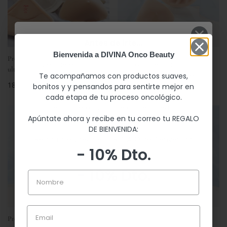
Antes de irte...
Bienvenida a DIVINA Onco Beauty
Prótesis AUTHENTIC 1020X
Prótesis ACTIVE bilateral 1054X
Sé que encontrar productos adecuados
ultraligera bilateral
mastectomía
durante el proceso oncológico no es siempre
Te acompañamos con productos suaves,
Precio
189,90 €
Precio
210,00 €
fácil.
bonitos y y pensandos para sentirte mejor en
regular
regular
cada etapa de tu proceso oncológico.
Por eso quiero ayudarte a que sí sea más
sencillo.
Apúntate ahora y recibe en tu correo tu REGALO
DE BIENVENIDA:
Regístrate y recibe tu REGALO de Bienvenida
- 10% Dto.
ahora.
- 10% Dto.
Nombre
Nombre
Email
Prótesis mamaria Active asimétrica
Prótesis AMICA SUPERSOFT