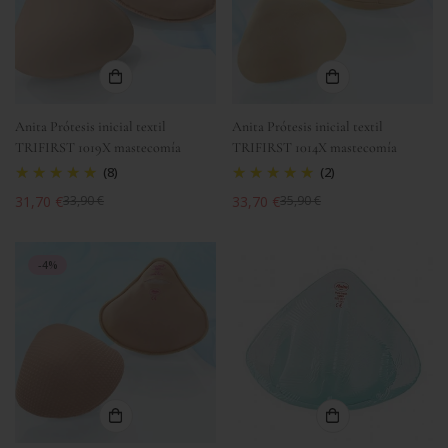
Anita Prótesis inicial textil
Anita Prótesis inicial textil
TRIFIRST 1019X mastecomía
TRIFIRST 1014X mastecomía
(8)
(2)
31,70 €
33,70 €
33,90 €
35,90 €
Precio
Precio
Precio
Precio
de
regular
de
regular
venta
venta
-4%