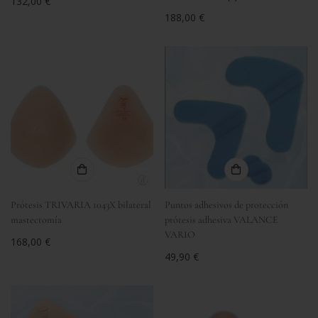
Precio
132,00 €
regular
Precio
188,00 €
regular
Prótesis TRIVARIA 1043X bilateral
Puntos adhesivos de protección
mastectomía
prótesis adhesiva VALANCE
VARIO
Precio
168,00 €
regular
Precio
49,90 €
regular