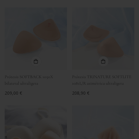
regular
Prótesis SOFTBACK 1050X
Prótesis TRINATURE SOFTLITE
bilateral ultraligera
1081L/R asimétrica ultraligera
Precio
209,00 €
Precio
208,90 €
regular
regular