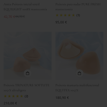
Anita Prótesis inicial textil
Prótesis para nadar PURE FRESH
EQUILIGHT 1018X mastecomía
mastectomía
(1)
42,70 €
44,90 €
Precio
Precio
Precio
95,00 €
de
regular
regular
venta
Prótesis TRINATURE SOFTLITE
Prótesis mamaria multifuncional
1051X ultraligera
EQUITEX 1057X
(2)
Precio
180,90 €
regular
Precio
210,00 €