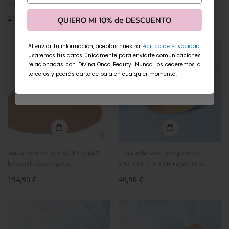
1084L/R
1151X ultraligera
Email
Precio
210,00 €
Precio
198,00 €
QUIERO MI 10% de DESCUENTO
regular
regular
QUIERO MI 10% de DESCUENTO
Al enviar tu información, aceptas nuestra
Política de Privacidad
.
Usaremos tus datos únicamente para enviarte comunicaciones
relacionadas con Divina Onco Beauty. Nunca los cederemos a
*Al enviar tu información aceptas la política de privacidad.
terceros y podrás darte de baja en cualquier momento
.
Jamás cederemos tus datos a terceros. Puedes dare de
baja en un solo click.
Anita Prótesis VELVETY 1066X
Tiras adhesivas para prótesis
bilateral mastectomía
VALANCE VARIO simétricas
Precio
194,90 €
Precio
49,90 €
regular
regular