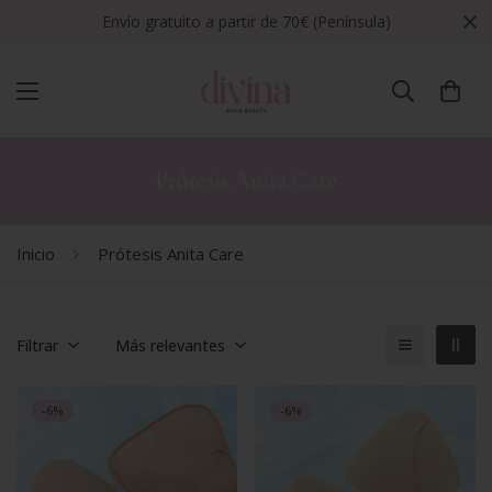
10% de DTO en tu primer pedido al suscribirte AQUÍ
Prótesis Anita Care
Inicio
Prótesis Anita Care
Filtrar
Más relevantes
-6%
-6%