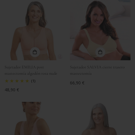
Sujetador EMILIA post
Sujetador SALVIA cierre trasero
mastectomía algodón rosa nude
mastectomía
(1)
Precio
66,90 €
regular
Precio
48,90 €
regular