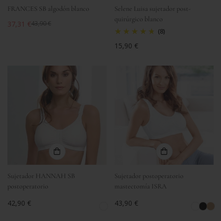
FRANCES SB algodón blanco
Selene Luisa sujetador post-
quirúrgico blanco
37,31 €
43,90 €
Precio
Precio
(8)
de
regular
Precio
15,90 €
venta
regular
Sujetador HANNAH SB
Sujetador postoperatorio
postoperatorio
mastectomía ISRA
Precio
42,90 €
Precio
43,90 €
regular
regular