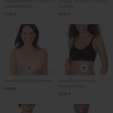
Sujetador MONICA reconstrucción
Anita Sujetador LOTTA confort sin
y mastectomia negro
aros Negro
Precio
75,35 €
Precio
48,90 €
regular
regular
Amoena Sujetador TIANA sin aros
Amoena ELIZA Sujetador
mastectomía negro
Precio
64,90 €
regular
Precio
42,90 €
regular