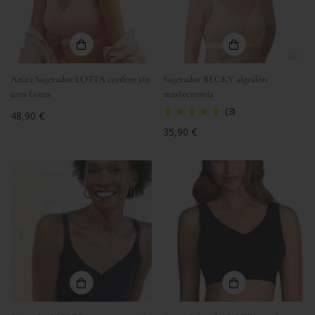
Anita Sujetador LOTTA confort sin
Sujetador BECKY algodón
aros Lotus
mastectomía
(3)
Precio
48,90 €
regular
Precio
35,90 €
regular