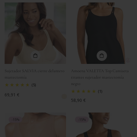
Sujetador SALVIA cierre delantero
Amoena VALETTA Top Camiseta
mastectomía
tirantes sujetador mastectomía
negro
(5)
(1)
Precio
69,91 €
Precio
58,90 €
regular
regular
-15%
-15%