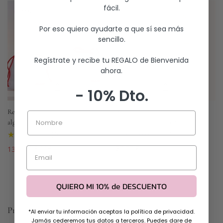
fácil.
-11%
Por eso quiero ayudarte a que sí sea más
sencillo.
Regístrate y recibe tu REGALO de Bienvenida
ahora.
- 10% Dto.
Relleno extra para prótesis de
Prótesis de Mama de Algodón
Nombre
algodón mastectomía
Inicial – Modelo Confort |
Postmastectomía solidaria
(1)
Precio
27,90 €
13,48 €
15,29 €
Email
Precio
Precio
regular
de
regular
venta
QUIERO MI 10% de DESCUENTO
Prótesis post operatorio
*Al enviar tu información aceptas la política de privacidad.
Jamás cederemos tus datos a terceros. Puedes dare de