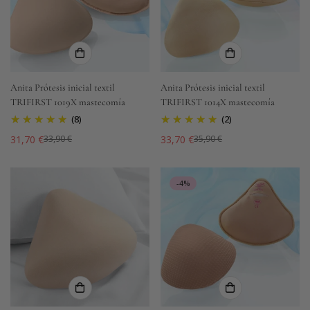
Anita Prótesis inicial textil
Anita Prótesis inicial textil
TRIFIRST 1019X mastecomía
TRIFIRST 1014X mastecomía
(8)
(2)
31,70 €
33,70 €
33,90 €
35,90 €
Precio
Precio
Precio
Precio
de
regular
de
regular
venta
venta
-4%