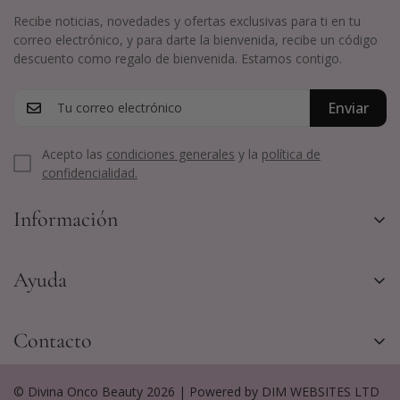
Recibe noticias, novedades y ofertas exclusivas para ti en tu
correo electrónico, y para darte la bienvenida, recibe un código
descuento como regalo de bienvenida. Estamos contigo.
Enviar
Acepto las
condiciones generales
y la
política de
confidencialidad.
Información
Envíos y Devoluciones
Ayuda
Aviso Legal
Términos y Condiciones
Promociones especiales
Contacto
Política de Privacidad y Cookies
Contacta con nosotros
(+34) 918 445 424
Condiciones generales de las promociones
© Divina Onco Beauty 2026 | Powered by DIM WEBSITES LTD
info@divinaoncobeauty.com