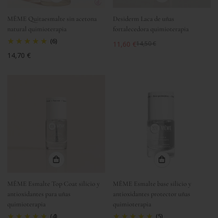
MÊME Quitaesmalte sin acetona
Desiderm Laca de uñas
natural quimioterapia
fortalecedora quimioterapia
(6)
11,60 €
14,50 €
Precio
Precio
Precio
14,70 €
de
regular
regular
venta
MÊME Esmalte Top Coat silicio y
MÊME Esmalte base silicio y
antioxidantes para uñas
antioxidantes protector uñas
quimioterapia
quimioterapia
(4)
(5)