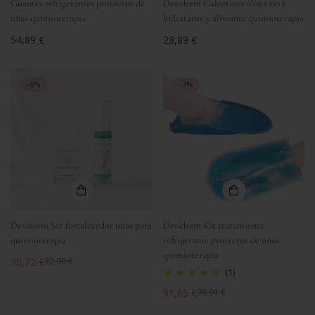
Guantes refrigerantes protector de
Desiderm Calcetines aloea vera
uñas quimioterapia
hidratante y aliviante quimioterapia
Precio
54,89 €
Precio
28,89 €
regular
regular
-6%
-7%
Desiderm Set fortalecedor uñas para
Desiderm Kit tratamiento
quimioterapia
refrigerante protector de uñas
quimioterapia
30,72 €
32,90 €
Precio
Precio
(1)
de
regular
91,65 €
98,91 €
venta
Precio
Precio
de
regular