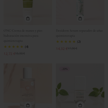
ONC Crema de manos y pies
Desiderm Serum reparador de uñas
hidratación intensiva para
quimioterapia
quimioterapia
(2)
(4)
14,32 €
17,90 €
Precio
Precio
12,72 €
15,90 €
Precio
Precio
de
regular
de
regular
venta
venta
-20%