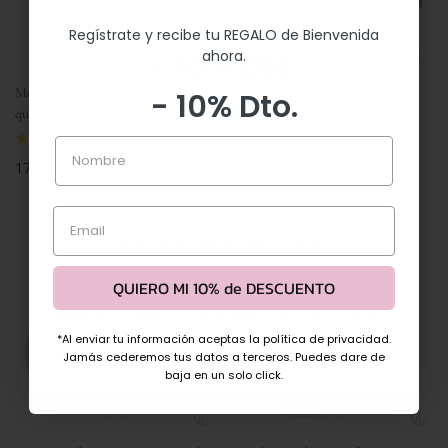
DE BIENVENIDA:
Regístrate y recibe tu REGALO de Bienvenida
- 10% Dto.
ahora.
Même Gel reparador para uñas
Desiderm Patucos refrigerantes
- 10% Dto.
Nombre
quimioterapia
protector de uñas pies
quimioterapia
(2)
Nombre
(2)
Precio
17,90 €
Email
regular
Precio
57,90 €
regular
Email
QUIERO MI 10% de DESCUENTO
QUIERO MI 10% de DESCUENTO
Al enviar tu información, aceptas nuestra
Política de Privacidad
.
Usaremos tus datos únicamente para enviarte comunicaciones
relacionadas con Divina Onco Beauty. Nunca los cederemos a
*Al enviar tu información aceptas la política de privacidad.
terceros y podrás darte de baja en cualquier momento
.
Jamás cederemos tus datos a terceros. Puedes dare de
baja en un solo click.