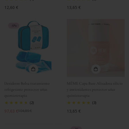
Precio
12,60 €
Precio
13,65 €
regular
regular
-6%
Desiderm Bolsa tratamiento
MÊME Capa Base Alisadora silicio
refrigerante protector uñas
y antioxidantes protector uñas
quimioterapia
quimioterapia
(2)
(3)
97,63 €
Precio
13,65 €
104,89 €
Precio
Precio
regular
de
regular
venta