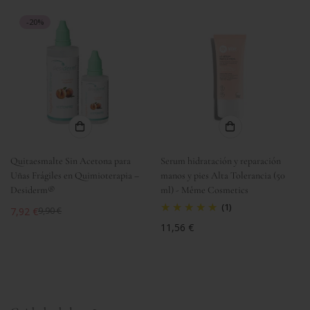
venta
-20%
Quitaesmalte Sin Acetona para
Serum hidratación y reparación
Uñas Frágiles en Quimioterapia –
manos y pies Alta Tolerancia (50
Desiderm®
ml) - Même Cosmetics
(1)
7,92 €
9,90 €
Precio
Precio
Precio
11,56 €
de
regular
regular
venta